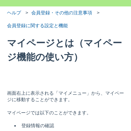
ヘルプ
会員登録・その他の注意事項
会員登録に関する設定と機能
マイページとは（マイペー
ジ機能の使い方）
画面右上に表示される「マイメニュー」から、マイペー
ジに移動することができます。
マイページでは以下のことができます。
登録情報の確認