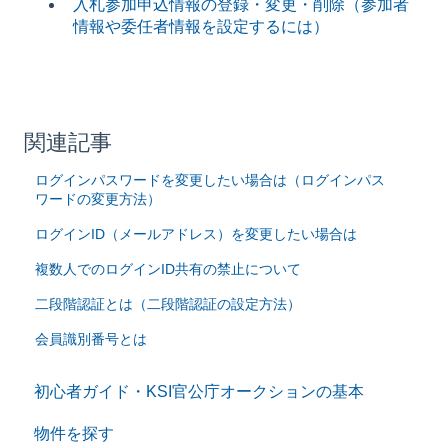
入札参加申込情報の登録・変更・削除（参加者
情報や委任者情報を設定するには）
関連記事
ログインパスワードを変更したい場合は（ログインパス
ワードの変更方法）
ログインID（メールアドレス）を変更したい場合は
複数人でのログインID共有の禁止について
二段階認証とは（二段階認証の設定方法）
会員識別番号とは
初心者ガイド・KSI官公庁オークションの基本
物件を探す