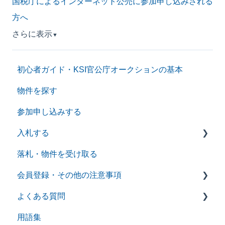
国税庁によるインターネット公売に参加申し込みされる
方へ
さらに表示
▼
初心者ガイド・KSI官公庁オークションの基本
物件を探す
参加申し込みする
入札する
落札・物件を受け取る
せり売形式
会員登録・その他の注意事項
入札形式
よくある質問
会員登録に関する設定と機能
用語集
その他の注意事項
サービス全般に関する質問